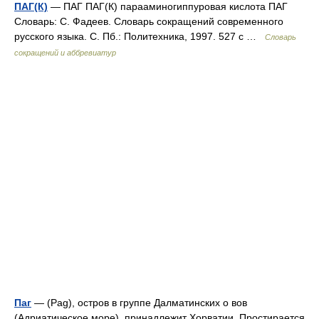
ПАГ(К)
— ПАГ ПАГ(К) парааминогиппуровая кислота ПАГ
Словарь: С. Фадеев. Словарь сокращений современного
русского языка. С. Пб.: Политехника, 1997. 527 с …
Словарь
сокращений и аббревиатур
Паг
— (Pag), остров в группе Далматинских о вов
(Адриатическое море), принадлежит Хорватии. Простирается