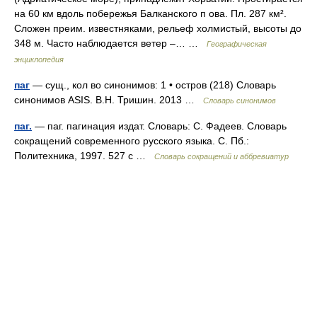
на 60 км вдоль побережья Балканского п ова. Пл. 287 км².
Сложен преим. известняками, рельеф холмистый, высоты до
348 м. Часто наблюдается ветер –… …
Географическая
энциклопедия
паг
— сущ., кол во синонимов: 1 • остров (218) Словарь
синонимов ASIS. В.Н. Тришин. 2013 …
Словарь синонимов
паг.
— паг. пагинация издат. Словарь: С. Фадеев. Словарь
сокращений современного русского языка. С. Пб.:
Политехника, 1997. 527 с …
Словарь сокращений и аббревиатур