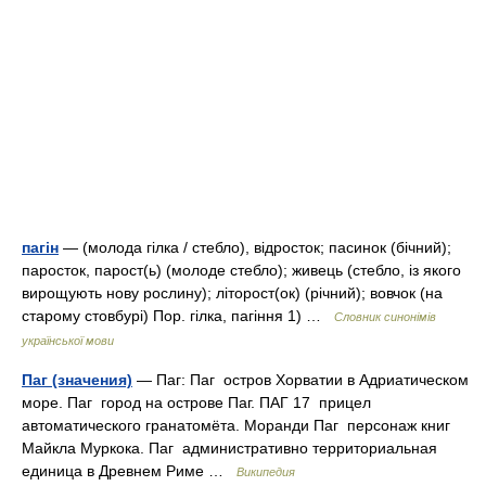
пагін
— (молода гілка / стебло), відросток; пасинок (бічний);
паросток, парост(ь) (молоде стебло); живець (стебло, із якого
вирощують нову рослину); літорост(ок) (річний); вовчок (на
старому стовбурі) Пор. гілка, пагіння 1) …
Словник синонімів
української мови
Паг (значения)
— Паг: Паг остров Хорватии в Адриатическом
море. Паг город на острове Паг. ПАГ 17 прицел
автоматического гранатомёта. Моранди Паг персонаж книг
Майкла Муркока. Паг административно территориальная
единица в Древнем Риме …
Википедия