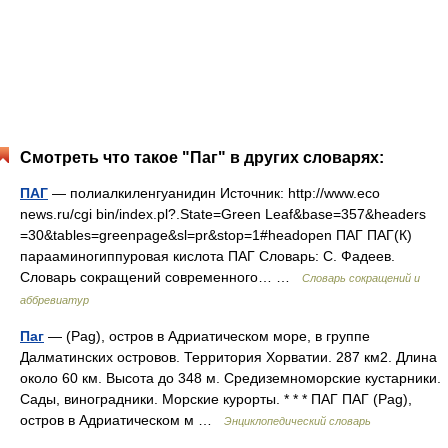
Смотреть что такое "Паг" в других словарях:
ПАГ
— полиалкиленгуанидин Источник: http://www.eco
news.ru/cgi bin/index.pl?.State=Green Leaf&base=357&headers
=30&tables=greenpage&sl=pr&stop=1#headopen ПАГ ПАГ(К)
парааминогиппуровая кислота ПАГ Словарь: С. Фадеев.
Словарь сокращений современного… …
Словарь сокращений и
аббревиатур
Паг
— (Pag), остров в Адриатическом море, в группе
Далматинских островов. Территория Хорватии. 287 км2. Длина
около 60 км. Высота до 348 м. Средиземноморские кустарники.
Сады, виноградники. Морские курорты. * * * ПАГ ПАГ (Pag),
остров в Адриатическом м …
Энциклопедический словарь